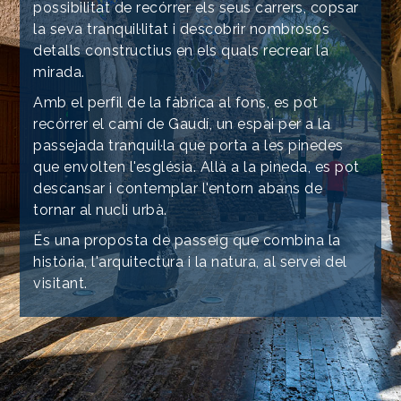
possibilitat de recórrer els seus carrers, copsar
la seva tranquil·litat i descobrir nombrosos
detalls constructius en els quals recrear la
mirada.
Amb el perfil de la fàbrica al fons, es pot
recórrer el camí de Gaudí, un espai per a la
passejada tranquil·la que porta a les pinedes
que envolten l'església. Allà a la pineda, es pot
descansar i contemplar l'entorn abans de
tornar al nucli urbà.
És una proposta de passeig que combina la
història, l'arquitectura i la natura, al servei del
visitant.