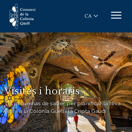
Vés al contingut
CA
Visites i horaris
Tot el que has de saber per planificar la teva
visita a la Colònia Güell i la Cripta Gaudí