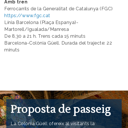
Amb tren
Ferrocarrils de la Generalitat de Catalunya (FGC)
https://www.fgc.cat
Línia Barcelona (Plaça Espanya)-
Martorell/Igualada/Manresa
De 8,30 a 21 h. Trens cada 15 minuts
Barcelona-Colònia Güell. Durada del trajecte: 22
minuts
Imatge
Proposta de passeig
La Colònia Güell ofereix al visitants la