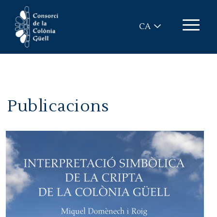
Vés al contingut
CA
Publicacions