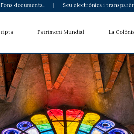
Vés al contingut
Fons documental
Seu electrònica i transparè
Cripta
Patrimoni Mundial
La Colòni