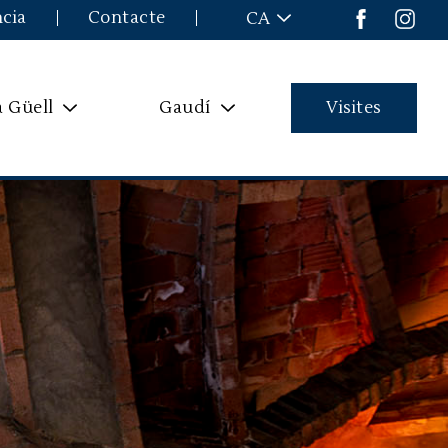
ncia
Contacte
CA
a Güell
Gaudí
Visites