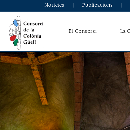
Notícies
Publicacions
El Consorci
La 
Imatge
Imatge
Imatge