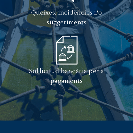
Queixes, incidències i/o
suggeriments
Sol·licitud bancària per a
pagaments