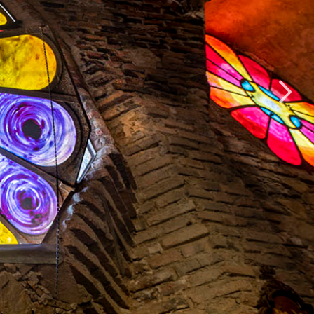
dí
ló