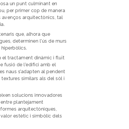
uposa un punt culminant en
clou, per primer cop de manera
us avenços arquitectònics, tal
ia.
atenaris que, alhora que
egues, determinen l'ús de murs
hiperbòlics.
 el tractament dinàmic i fluït
e fusió de l'edifici amb el
 les naus s’adapten al pendent
 textures similars als del sòl i
eixen solucions innovadores
i entre plantejament
i formes arquitectòniques,
alor estètic i simbòlic dels