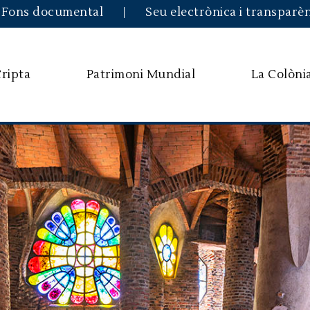
Vés al contingut
Fons documental
Seu electrònica i transparè
Cripta
Patrimoni Mundial
La Colòni