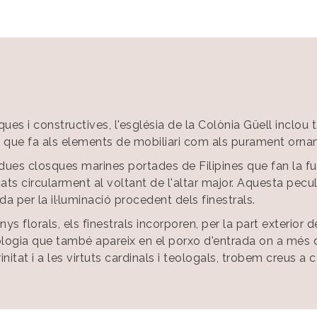
ues i constructives, l'església de la Colònia Güell incl
el que fa als elements de mobiliari com als purament orna
ues closques marines portades de Filipines que fan la fu
cats circularment al voltant de l'altar major. Aquesta peculi
da per la il·luminació procedent dels finestrals.
ys florals, els finestrals incorporen, per la part exterior 
logia que també apareix en el porxo d'entrada on a més d
initat i a les virtuts cardinals i teologals, trobem creus a