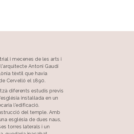
rial i mecenes de les arts i
 l'arquitecte Antoni Gaudí
lònia tèxtil que havia
de Cervelló el 1890.
tzà diferents estudis previs
església instal·lada en un
caria l'edificació.
onstrucció del temple. Amb
 una església de dues naus,
ses torres laterals i un
a, quedaria inacabat.