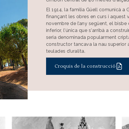
El 1914, la família Güell comunicà a 
finançant les obres en curs i aquest 
novembre de l’any següent, el bisbe
inferior, l'única que s'arribà a construi
seria denominada popularment cripta.
constructor tancava la nau superior
teulades d’uralita.
Croquis de la construcció