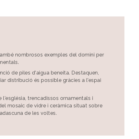
ou també nombrosos exemples del domini per
mentals.
nció de piles d'aigua beneita. Destaquen,
ar distribució és possible gràcies a l'espai
de l'església, trencadissos ornamentals i
el mosaic de vidre i ceràmica situat sobre
 cadascuna de les voltes.