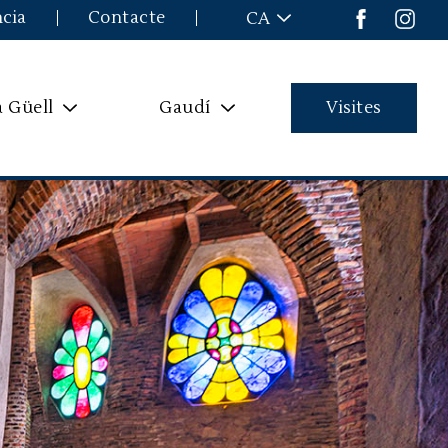
ncia
Contacte
CA
a Güell
Gaudí
Visites