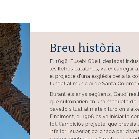
Breu història
El 1898, Eusebi Güell, destacat indust
les lletres catalanes, va encarregar a
el projecte d'una església per a la co
fundat al municipi de Santa Coloma 
Durant els anys següents, Gaudí reali
que culminarien en una maqueta de l’
pavelló situat al mateix turó on s'aixe
Finalment, el 1908 es va iniciar la c
tot, l'ambiciós projecte, que preveia
inferior i superior, coronada per diver
cimbori central de 40 metres d'alçad