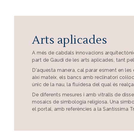
Arts aplicades
A més de cabdals innovacions arquitectòniq
part de Gaudí de les arts aplicades, tant p
D'aquesta manera, cal parar esment en les d
així mateix, els bancs amb reclinatori col·lo
únic de la nau, la fluïdesa del qual és realça
De diferents mesures i amb vitralls de dissen
mosaics de simbologia religiosa. Una simbo
el portal, amb referències a la Santíssima Tr