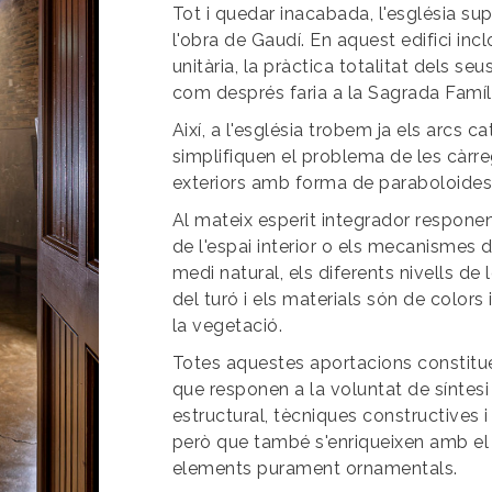
Tot i quedar inacabada, l'església s
l'obra de Gaudí. En aquest edifici in
unitària, la pràctica totalitat dels se
com després faria a la Sagrada Famíl
Així, a l'església trobem ja els arcs c
simplifiquen el problema de les càrr
exteriors amb forma de paraboloides 
Al mateix esperit integrador responen
de l'espai interior o els mecanismes d
medi natural, els diferents nivells de
del turó i els materials són de colors i
la vegetació.
Totes aquestes aportacions constitu
que responen a la voluntat de síntes
estructural, tècniques constructives 
però que també s'enriqueixen amb el v
elements purament ornamentals.