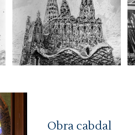
Cripta Gaudí
Cri
Obra cabdal