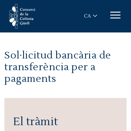
Vés al contingut
CA
Sol·licitud bancària de
transferència per a
pagaments
El tràmit