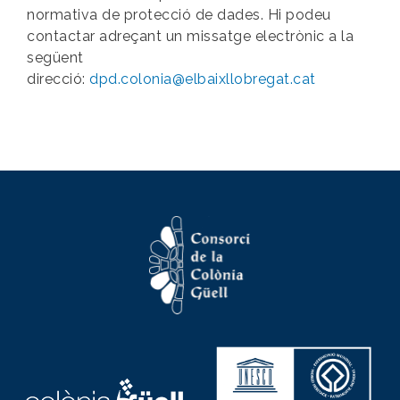
normativa de protecció de dades. Hi podeu
contactar adreçant un missatge electrònic a la
següent
direcció:
dpd.colonia@elbaixllobregat.cat