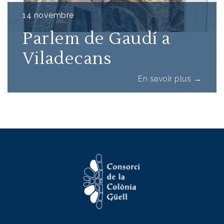
14 novembre
Parlem de Gaudí a
Viladecans
sur Parl
En savoir plus