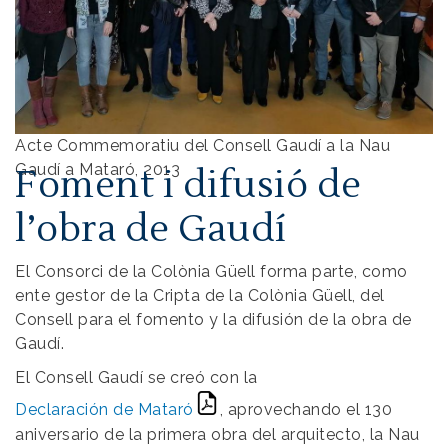
Acte Commemoratiu del Consell Gaudí a la Nau
Gaudí a Mataró, 2013
Foment i difusió de
l’obra de Gaudí
El Consorci de la Colònia Güell forma parte, como
ente gestor de la Cripta de la Colònia Güell, del
Consell para el fomento y la difusión de la obra de
Gaudí.
El Consell Gaudí se creó con la
Declaración de Mataró
, aprovechando el 130
aniversario de la primera obra del arquitecto, la Nau