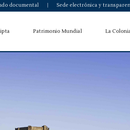
Pasar al contenido principal
ndo documental
Sede electrónica y transparen
ipta
Patrimonio Mundial
La Coloni