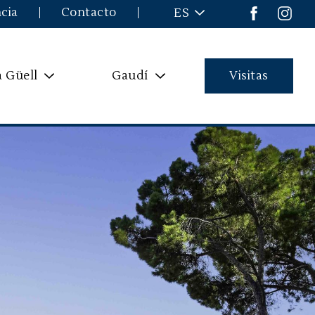
cia
Contacto
ES
a Güell
Gaudí
Visitas