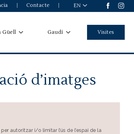
ncia
Contacte
EN
a Güell
Gaudí
Visites
tació d’imatges
per autoritzar i/o limitar l’ús de l’espai de la