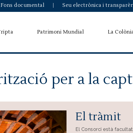
Skip to main content
Fons documental
Seu electrònica i transparè
Cripta
Patrimoni Mundial
La Colòni
rització per a la cap
El tràmit
El Consorci està facultat 