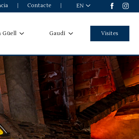
ncia
Contacte
EN
a Güell
Gaudí
Visites