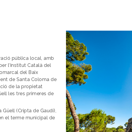
Image
ració pública local, amb
er l’Institut Català del
Comarcal del Baix
ament de Santa Coloma de
ació de la propietat
ell les tres primeres de
a Güell (Cripta de Gaudí),
 en el terme municipal de