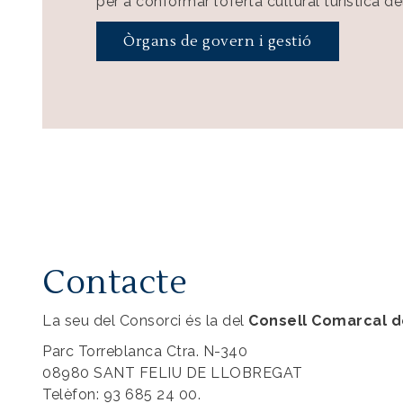
per a conformar l’oferta cultural turística d
Òrgans de govern i gestió
Contacte
La seu del Consorci és la del
Consell Comarcal d
Parc Torreblanca Ctra. N-340
08980 SANT FELIU DE LLOBREGAT
Telèfon: 93 685 24 00.