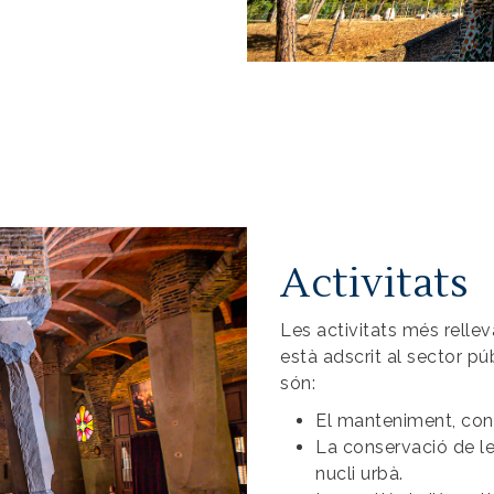
Activitats
Les activitats més relle
està adscrit al sector pú
són:
El manteniment, conse
La conservació de les
nucli urbà.