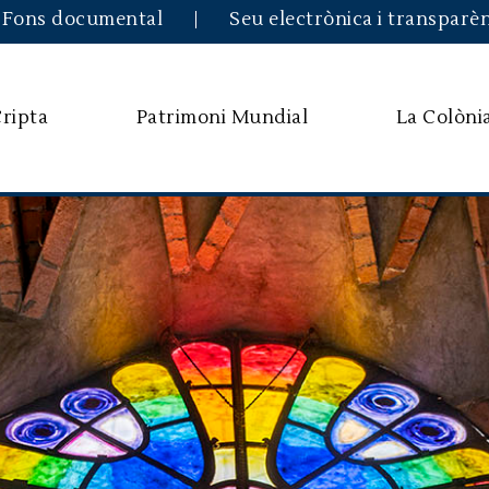
Skip to main content
Fons documental
Seu electrònica i transparè
Cripta
Patrimoni Mundial
La Colòni