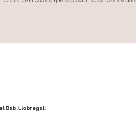
el conjunt de la Colònia que es posa a l’abast dels visitants
el Baix Llobregat
: