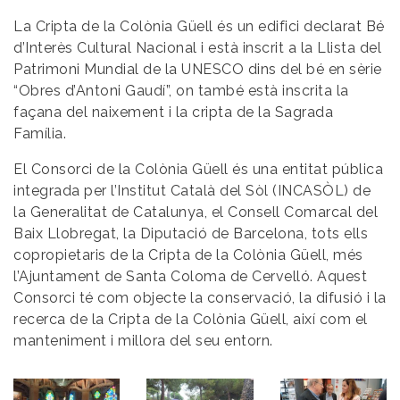
La Cripta de la Colònia Güell és un edifici declarat Bé
d’Interès Cultural Nacional i està inscrit a la Llista del
Patrimoni Mundial de la UNESCO dins del bé en sèrie
“Obres d’Antoni Gaudí”, on també està inscrita la
façana del naixement i la cripta de la Sagrada
Família.
El Consorci de la Colònia Güell és una entitat pública
integrada per l’Institut Català del Sòl (INCASÒL) de
la Generalitat de Catalunya, el Consell Comarcal del
Baix Llobregat, la Diputació de Barcelona, tots ells
copropietaris de la Cripta de la Colònia Güell, més
l’Ajuntament de Santa Coloma de Cervelló. Aquest
Consorci té com objecte la conservació, la difusió i la
recerca de la Cripta de la Colònia Güell, així com el
manteniment i millora del seu entorn.
Imatge
Imatge
Imatge