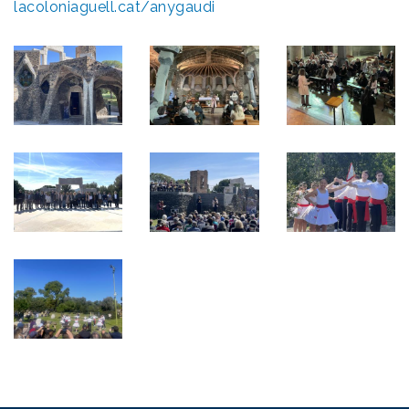
lacoloniaguell.cat/anygaudi
Imatge
Imatge
Imatge
Imatge
Imatge
Imatge
Imatge