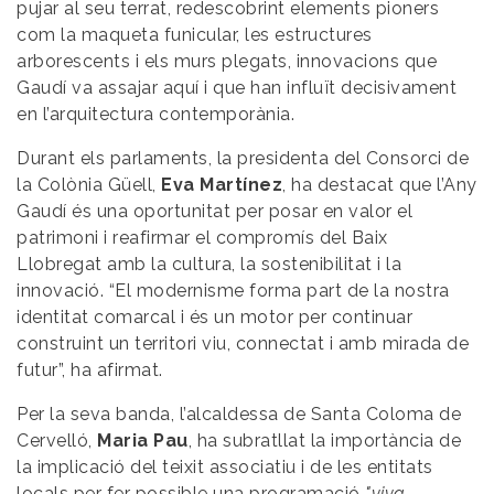
pujar al seu terrat, redescobrint elements pioners
com la maqueta funicular, les estructures
arborescents i els murs plegats, innovacions que
Gaudí va assajar aquí i que han influït decisivament
en l’arquitectura contemporània.
Durant els parlaments, la presidenta del Consorci de
la Colònia Güell,
Eva Martínez
, ha destacat que l’Any
Gaudí és una oportunitat per posar en valor el
patrimoni i reafirmar el compromís del Baix
Llobregat amb la cultura, la sostenibilitat i la
innovació. “El modernisme forma part de la nostra
identitat comarcal i és un motor per continuar
construint un territori viu, connectat i amb mirada de
futur”, ha afirmat.
Per la seva banda, l’alcaldessa de Santa Coloma de
Cervelló,
Maria Pau
, ha subratllat la importància de
la implicació del teixit associatiu i de les entitats
locals per fer possible una programació
"viva,